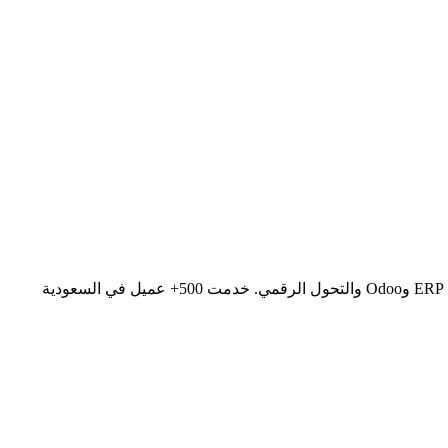
هوزن شركة تقنية سعودية رائدة تأسست 2012 في الرياض، متخصصة في تطوير المواقع الإلكترونية وتطبيقات الجوال iOS وAndroid وأنظمة ERP وOdoo والتحول الرقمي. خدمت 500+ عميل في السعودية