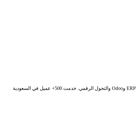
هوزن شركة تقنية سعودية رائدة تأسست 2012 في الرياض، متخصصة في تطوير المواقع الإلكترونية وتطبيقات الجوال iOS وAndroid وأنظمة ERP وOdoo والتحول الرقمي. خدمت 500+ عميل في السعودية