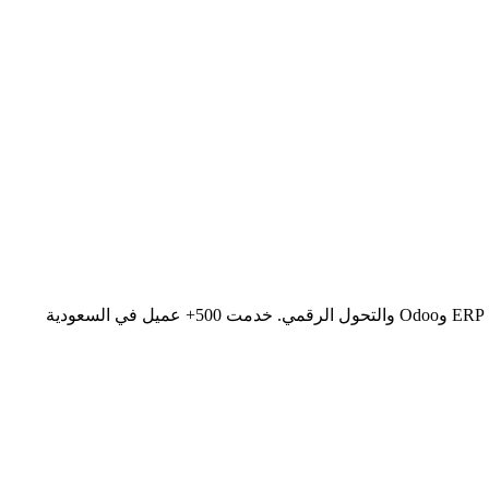
هوزن شركة تقنية سعودية رائدة تأسست 2012 في الرياض، متخصصة في تطوير المواقع الإلكترونية وتطبيقات الجوال iOS وAndroid وأنظمة ERP وOdoo والتحول الرقمي. خدمت 500+ عميل في السعودية